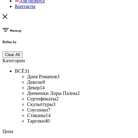
Для бизнеса
Контакты
Фильтр
Refine by
Clear All
Категории
ВСЁ
31
Даня Романов
3
Деколи
9
Декор
14
Дневники Лоры Палны
2
Сертификаты
2
Скульптуры
3
Соусники
7
Стаканы
14
Тарелки
40
Цена