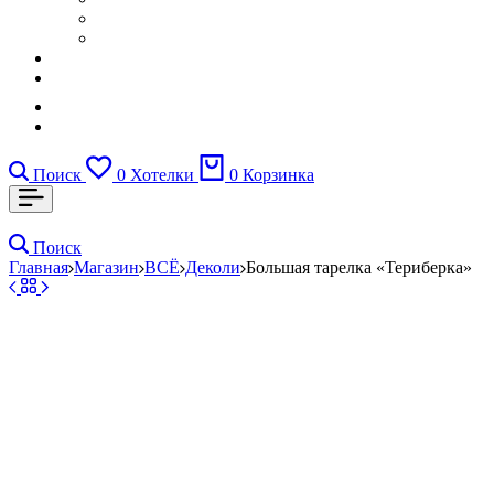
Поиск
0
Хотелки
0
Корзинка
Поиск
Главная
Магазин
ВСЁ
Деколи
Большая тарелка «Териберка»