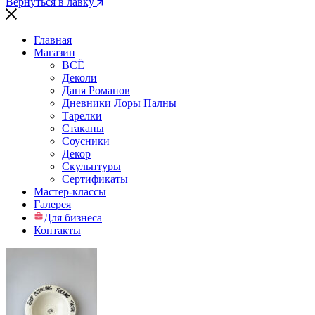
Вернуться в лавку
Главная
Магазин
ВСЁ
Деколи
Даня Романов
Дневники Лоры Палны
Тарелки
Стаканы
Соусники
Декор
Скульптуры
Сертификаты
Мастер-классы
Галерея
Для бизнеса
Контакты