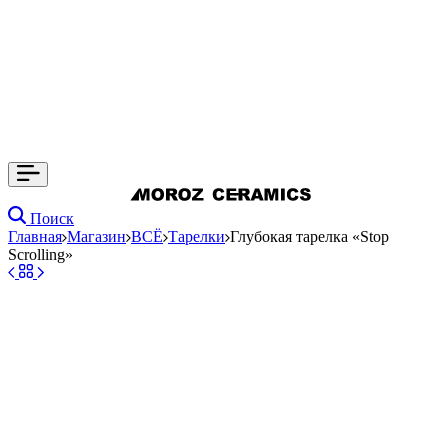
Поиск
Главная
Магазин
ВСЁ
Тарелки
Глубокая тарелка «Stop
Scrolling»